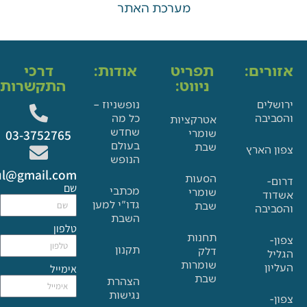
מערכת האתר
ים:
תפריט
אודות:
דרכי
ניווט:
התקשרות:
ם
נופשניוז –
בה
כל מה
אטרקציות
שחדש
שומרי
03-3752765
בעולם
שבת
הארץ
הנופש
Glat.tiul@gmail.com
הסעות
שם
מכתבי
שומרי
גדו"י למען
שבת
בה
השבת
טלפון
תחנות
תקנון
דלק
שומרות
אימייל
שבת
הצהרת
נגישות