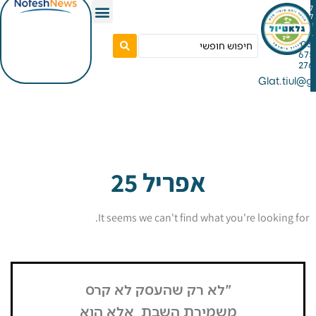
Gla
אפריל 25
It seems we can't find what you're look
"לא רק שהעסק לא קרס
בזכות העל
משמירת השבת, אלא הוא
המחזור לא 