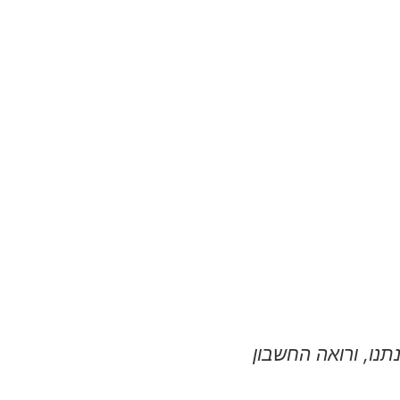
נו, ורואה החשבון
בזכות העליה באמצע השב
מפרגנות 