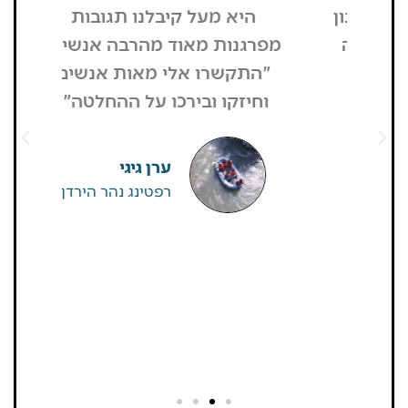
היא מעל קיבלנו תגובות
מפסיק כסף
מפרגנות מאוד מהרבה אנשים.
זה קרה
"התקשרו אלי מאות אנשים
שהפארק ה
וחיזקו ובירכו על ההחלטה".
מבקרים היי
גדולים של
שאין
ערן גיגי
רפטינג נהר הירדן