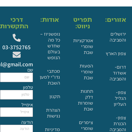
ים:
תפריט
אודות:
דרכי
ניווט:
התקשרות:
ם
נופשניוז –
בה
כל מה
אטרקציות
שחדש
שומרי
03-3752765
בעולם
שבת
הארץ
הנופש
Glat.tiul@gmail.com
הסעות
שם
מכתבי
שומרי
גדו"י למען
שבת
בה
השבת
טלפון
תחנות
תקנון
דלק
שומרות
אימייל
שבת
הצהרת
נגישות
הודעה
צימרים
שומרי
בה
מדיניות