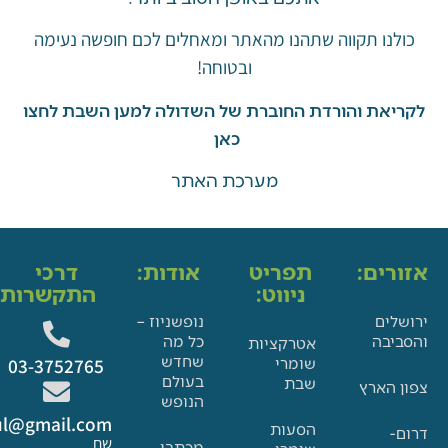
ו תקווה שתהנו מהאתר ומאחלים לכם חופשה נעימה
ובטוחה!
את והורדת החוברת של השדולה למען השבת לחצו
כאן
מערכת האתר
ים:
תפריט
אודות:
דרכי
ניווט:
התקשרות:
ם
נופשניוז –
בה
כל מה
אטרקציות
שחדש
שומרי
03-3752765
בעולם
שבת
הארץ
הנופש
Glat.tiul@gmail.com
הסעות
שם
מכתבי