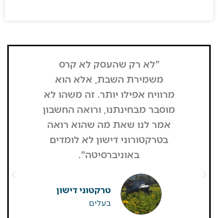
מידע נוסף
"לא רק שהעסק לא קרס
בזכות העליה ב
משמירת השבת, אלא הוא
המחזור לא ירד, 
וויח אפילו יותר. זה משהו לא
לקחנו את זה ב
סבר מבחינתנו, ורואה החשבון
היא מעל קיבל
מר לנו שאת מה שהוא רואה
מפרגנות מאוד מ
טרקטורוני דישון לא לומדים
"התקשרו אלי 
באוניברסיטה".
וחיזקו ובירכו 
טרקטוני דישון
ערן
בעלים
רפט