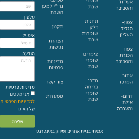
שומרי
גדו"י למען
שבת
בה
השבת
טלפון
תחנות
תקנון
דלק
שומרות
אימייל
שבת
הצהרת
נגישות
הודעה
צימרים
שומרי
בה
מדיניות
שבת
פרטיות
חדרי
צור קשר
בריחה
מדיניות פרטיות
שומרי
אני מסכים
מסעדות
שבת
למדיניות הפרטיות
ה
של האתר
שליחה
אמיתי בניית אתרים ושיווק באינטרנט