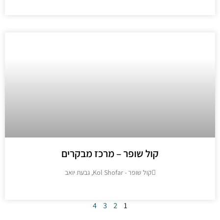
קול שופר – מרכז מבקרים
קול שופר - Kol Shofar, גבעת יואב
מידע נוסף
4
3
2
1