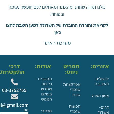
ו תקווה שתהנו מהאתר ומאחלים לכם חופשה נעימה
ובטוחה!
את והורדת החוברת של השדולה למען השבת לחצו
כאן
מערכת האתר
ים:
תפריט
אודות:
דרכי
ניווט:
התקשרות:
ם
נופשניוז –
בה
כל מה
אטרקציות
שחדש
שומרי
03-3752765
בעולם
שבת
הארץ
הנופש
Glat.tiul@gmail.com
הסעות
שם
מכתבי
שומרי