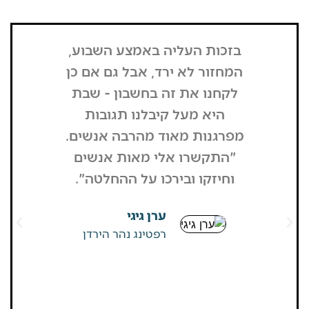
בזכות העליה באמצע השבוע,
"הדבר הרא
המחזור לא ירד, אבל גם אם כן
שנכנסתי
לקחנו את זה בחשבון - שבת
בשבת, כל
היא מעל קיבלנו תגובות
מפסיק כסף
מפרגנות מאוד מהרבה אנשים.
זה קרה
"התקשרו אלי מאות אנשים
שהפארק ה
וחיזקו ובירכו על ההחלטה".
מבקרים היי
גדולים של
ערן גיגי
שאין
רפטינג נהר הירדן