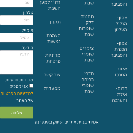
גדו"י למען
שבת
בה
השבת
טלפון
תחנות
תקנון
דלק
שומרות
אימייל
שבת
הצהרת
נגישות
הודעה
צימרים
שומרי
בה
מדיניות
שבת
פרטיות
חדרי
צור קשר
בריחה
מדיניות פרטיות
שומרי
אני מסכים
מסעדות
שבת
למדיניות הפרטיות
ה
של האתר
שליחה
אמיתי בניית אתרים ושיווק באינטרנט