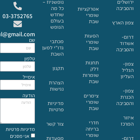
ם
נופשניוז –
בה
כל מה
אטרקציות
שחדש
שומרי
03-3752765
בעולם
שבת
הארץ
הנופש
Glat.tiul@gmail.com
הסעות
שם
מכתבי
שומרי
גדו"י למען
שבת
בה
השבת
טלפון
תחנות
תקנון
דלק
שומרות
אימייל
שבת
הצהרת
נגישות
הודעה
צימרים
שומרי
בה
מדיניות
שבת
פרטיות
חדרי
צור קשר
בריחה
מדיניות פרטיות
שומרי
אני מסכים
מסעדות