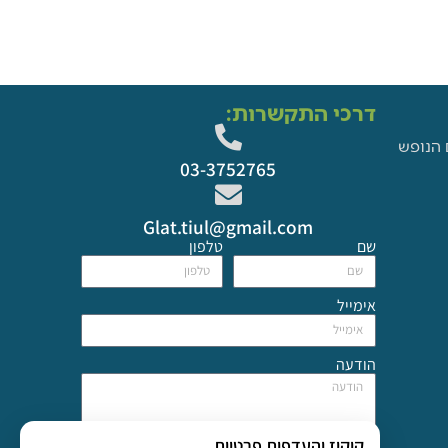
דרכי התקשרות:
 הנופש
03-3752765
Glat.tiul@gmail.com
שם
טלפון
אימייל
הודעה
קוקיז והעדפות פרטיות