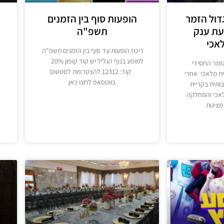
נה: גדול הזמר
הופעות סוף בין הזמנים
עת ענק
תשפ"ה
אכי
ריכוז הופעות עד סוף בין הזמנים תשפ"ה
למופע בנוף הגליל יש קוד קופון 20%
ול הזמר החסידי
קוד: 12312 להצטרפות לסטטוס
ית מלאכי אחרי
בווטסאפ לחצו כאן
רבותית בקריית
מלאכי והמחלקה
מידע נוסף
מציגות