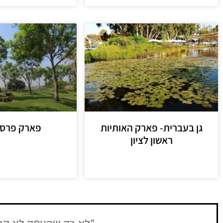
גן בעברית- פארק האותיות
פארק פרס ח
ראשון לציון
מידע נוסף
מידע נוסף
ו...גם את המגיפה
"לא רק שהעסק לא קרס משמ