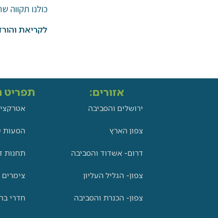
כולנו תקווה ש
לקריאת והורד
אזורים:
תפריט ני
ירושלים והסביבה
אטרקציו
צפון הארץ
הסעות ש
דרום- אשדוד והסביבה
תחנות ד
צפון- הגליל העליון
צימרים 
צפון- הכנרת והסביבה
חדרי בר