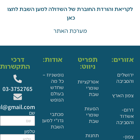
את והורדת החוברת של השדולה למען השבת לחצו
כאן
מערכת האתר
ים:
תפריט
אודות:
דרכי
ניווט:
התקשרות:
ם
נופשניוז –
בה
כל מה
אטרקציות
שחדש
שומרי
03-3752765
בעולם
שבת
הארץ
הנופש
Glat.tiul@gmail.com
הסעות
שם
מכתבי
שומרי
גדו"י למען
שבת
בה
השבת
טלפון
תחנות