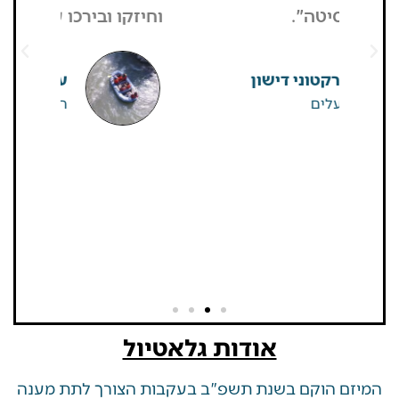
וחיזקו ובירכו על ההחלטה".
מבקרים היי
גדולים של
שאין
ערן גיגי
רפטינג נהר הירדן
אודות גלאטיול
 הוקם בשנת תשפ"ב בעקבות הצורך לתת מענה