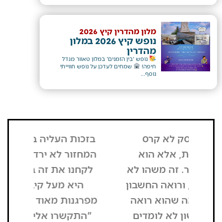
מלון מהדרין קיץ 2026
נופש קיץ 2026 במלון
מהדרין
נופש 'בין הזמנים' במלון טאוור מגדל
חיפה!
​שמחים לעדכן על נופש חווייתי
נוסף...
בזכות העליה באמצע השבוע,
"הדבר הרא
המחזור לא ירד, אבל גם אם כן
שנכנסתי
לקחנו את זה בחשבון - שבת
בשבת, כל
היא מעל קיבלנו תגובות
מפסיק כסף
מפרגנות מאוד מהרבה אנשים.
זה קרה
"התקשרו אלי מאות אנשים
שהפארק ה