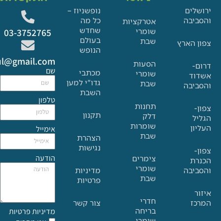
ם
נופשניוז –
בה
כל מה
אטרקציות
שחדש
שומרי
03-3752765
בעולם
שבת
הארץ
הנופש
Glat.tiul@gmail.com
הסעות
שם
מכתבי
שומרי
גדו"י למען
שבת
בה
השבת
טלפון
תחנות
תקנון
דלק
שומרות
אימייל
שבת
הצהרת
נגישות
הודעה
צימרים
שומרי
בה
מדיניות
שבת
פרטיות
חדרי
צור קשר
בריחה
מדיניות פרטיות
שומרי