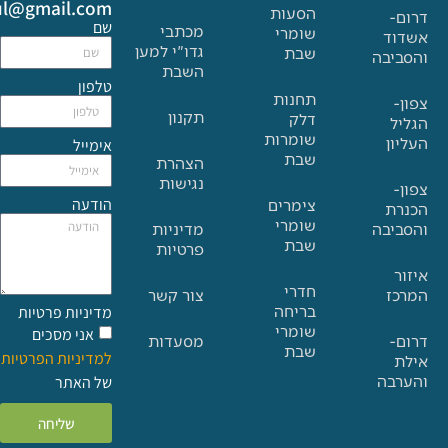
Glat.tiul@gmail.com
הסעות
שם
מכתבי
שומרי
גדו"י למען
שבת
בה
השבת
טלפון
תחנות
תקנון
דלק
שומרות
אימייל
שבת
הצהרת
נגישות
הודעה
צימרים
שומרי
בה
מדיניות
שבת
פרטיות
חדרי
צור קשר
בריחה
מדיניות פרטיות
שומרי
אני מסכים
מסעדות
שבת
למדיניות הפרטיות
ה
של האתר
שליחה