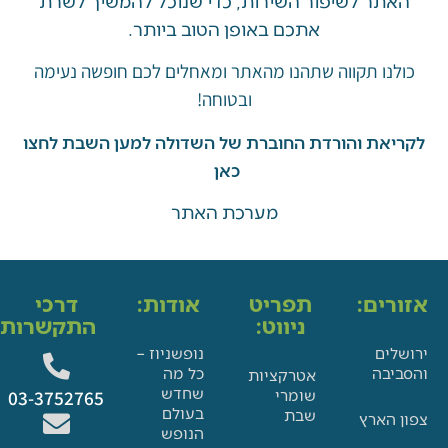
ר לשיפור השירות, כדי שנוכל להמשיך לשרת
אתכם באופן הטוב ביותר.
ו תקווה שתהנו מהאתר ומאחלים לכם חופשה נעימה
ובטוחה!
את והורדת החוברת של השדולה למען השבת לחצו
כאן
מערכת האתר
ים:
תפריט
אודות:
דרכי
ניווט:
התקשרות:
ם
נופשניוז –
בה
כל מה
אטרקציות
שחדש
שומרי
03-3752765
בעולם
שבת
הארץ
הנופש