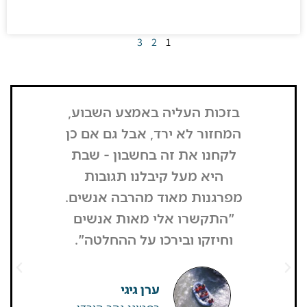
מידע נוסף
3
2
1
בזכות העליה באמצע השבוע,
"הדבר הרא
המחזור לא ירד, אבל גם אם כן
שנכנסתי
לקחנו את זה בחשבון - שבת
בשבת, כל
היא מעל קיבלנו תגובות
מפסיק כסף
מפרגנות מאוד מהרבה אנשים.
זה קרה
"התקשרו אלי מאות אנשים
שהפארק ה
וחיזקו ובירכו על ההחלטה".
מבקרים היי
גדולים של
שאין
ערן גיגי
רפטינג נהר הירדן