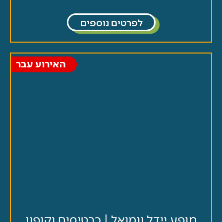
לפרטים נוספים
האירוע עבר
ופע יידל ונמואל | כרטיסים וקופון