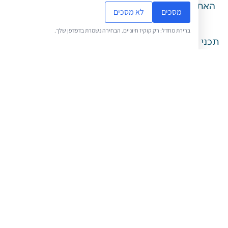
 עובד בשיתוף פעולה עם השדולה למען השבת
מסכים
לא מסכים
וליווי של רבני הוראה.
ברירת מחדל: רק קוקיז חיוניים. הבחירה נשמרת בדפדפן שלך.
האתר מותאמים לכל גווני הקהלים ופתוחים לסינון
באתרים הכשרים ברמה הגבוהה ביותר.
 גלאטיול ישמח לשמוע כל הערה והארה מגולשי
ר לשיפור השירות, כדי שנוכל להמשיך לשרת
אתכם באופן הטוב ביותר.
ו תקווה שתהנו מהאתר ומאחלים לכם חופשה נעימה
ובטוחה!
את והורדת החוברת של השדולה למען השבת לחצו
כאן
מערכת האתר