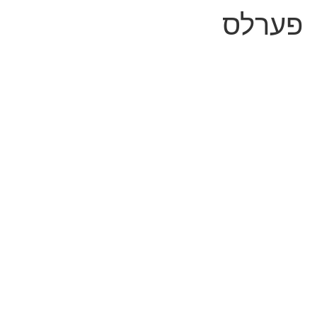
פערלס