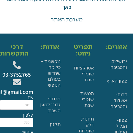
כאן
מערכת האתר
ים:
תפריט
אודות:
דרכי
ניווט:
התקשרות:
ם
נופשניוז –
בה
כל מה
אטרקציות
שחדש
שומרי
03-3752765
בעולם
שבת
הארץ
הנופש
Glat.tiul@gmail.com
הסעות
שם
מכתבי
שומרי
גדו"י למען
שבת
בה
השבת
טלפון
תחנות
תקנון
דלק
שומרות
אימייל