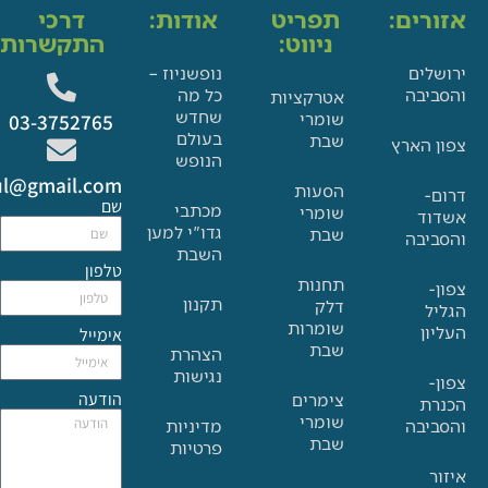
ים:
תפריט
אודות:
דרכי
ניווט:
התקשרות:
ם
נופשניוז –
בה
כל מה
אטרקציות
שחדש
שומרי
03-3752765
בעולם
שבת
הארץ
הנופש
Glat.tiul@gmail.com
הסעות
שם
מכתבי
שומרי
גדו"י למען
שבת
בה
השבת
טלפון
תחנות
תקנון
דלק
שומרות
אימייל
שבת
הצהרת
נגישות
הודעה
צימרים
שומרי
בה
מדיניות
שבת
פרטיות