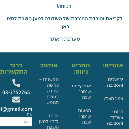
ובטוחה!
את והורדת החוברת של השדולה למען השבת לחצו
כאן
מערכת האתר
ים:
תפריט
אודות:
דרכי
ניווט:
התקשרות:
ם
נופשניוז –
בה
כל מה
אטרקציות
שחדש
שומרי
03-3752765
בעולם
שבת
הארץ
הנופש
Glat.tiul@gmail.com
הסעות
שם
מכתבי
שומרי
גדו"י למען
שבת
בה
השבת