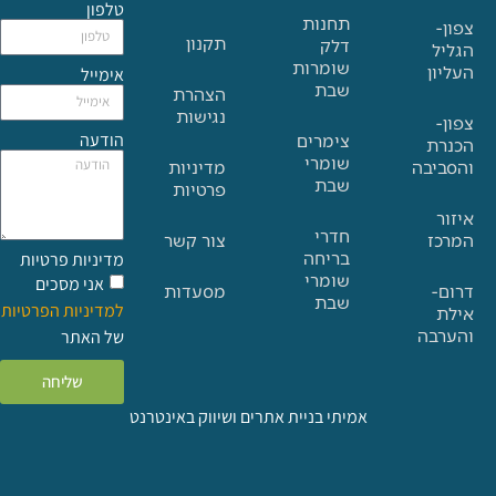
טלפון
תחנות
תקנון
דלק
שומרות
אימייל
שבת
הצהרת
נגישות
הודעה
צימרים
שומרי
בה
מדיניות
שבת
פרטיות
חדרי
צור קשר
בריחה
מדיניות פרטיות
שומרי
אני מסכים
מסעדות
שבת
למדיניות הפרטיות
ה
של האתר
שליחה
אמיתי בניית אתרים ושיווק באינטרנט