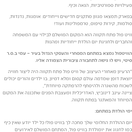
ספורטיביות, הנאה וכיף.
צאו מגוון מתקנים חדישים וייחודים: אומגות, נדנדות,
ירות טיפוס, טרמפולינות ועוד!
 פתח תקווה הוא המקום המושלם לבילוי עם המשפחה
לחגיגת יום הולדת ייחודיות ומהנות
 נמצא במתחם המסחרי והעסקי הגדול בעיר – עמי ב.ס.ר
 לו גישה לתחבורה ציבורית הצמודה אליו.
אחורי העיצוב של וויט פול פתח תקווה היה ליצור חוויה
ן שמדמה עולם קסום ומלא דמיון, בו ילדים והורים יכולים
שגרה ולהיסחף להרפתקה מיוחדת",
נב דינוביץ, האדריכלית ומעצבת הפנים שתכננה את המקום
המאתגר בפתח תקווה.
ת במתחם:
ת החלומי שלך מחכה לך בוויט פול! כל ילד יודע שאין כיף
ג את יומולדת בוויט פול, המתחם המושלם לאירועים