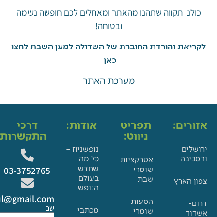
ו תקווה שתהנו מהאתר ומאחלים לכם חופשה נעימה
ובטוחה!
את והורדת החוברת של השדולה למען השבת לחצו
כאן
מערכת האתר
ים:
תפריט
אודות:
דרכי
ניווט:
התקשרות:
ם
נופשניוז –
בה
כל מה
אטרקציות
שחדש
שומרי
03-3752765
בעולם
שבת
הארץ
הנופש
Glat.tiul@gmail.com
הסעות
שם
מכתבי
שומרי