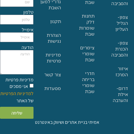
גדו"י למען
שבת
בה
השבת
טלפון
תחנות
תקנון
דלק
שומרות
אימייל
שבת
הצהרת
נגישות
הודעה
צימרים
שומרי
בה
מדיניות
שבת
פרטיות
חדרי
צור קשר
בריחה
מדיניות פרטיות
שומרי
אני מסכים
מסעדות
שבת
למדיניות הפרטיות
ה
של האתר
שליחה
אמיתי בניית אתרים ושיווק באינטרנט