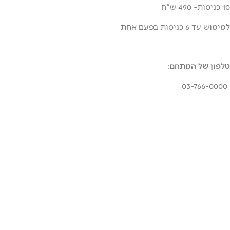
פעם אחת
 המתחם:
03-7