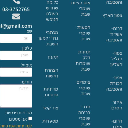
בה
כל מה
אטרקציות
שחדש
שומרי
03-3752765
בעולם
שבת
הארץ
הנופש
Glat.tiul@gmail.com
הסעות
שם
מכתבי
שומרי
גדו"י למען
שבת
בה
השבת
טלפון
תחנות
תקנון
דלק
שומרות
אימייל
שבת
הצהרת
נגישות
הודעה
צימרים
שומרי
בה
מדיניות
שבת
פרטיות
חדרי
צור קשר
בריחה
מדיניות פרטיות
שומרי
אני מסכים
מסעדות
שבת
למדיניות הפרטיות