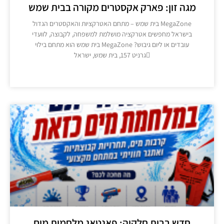
גה זון: פארק אקסטרים מקורה בבית שמש
MegaZone בית שמש – מתחם האטרקציות והאקסטרים הגדול
בישראל מחפשים אטרקציה מושלמת למשפחה, לקבוצה, לוועדי
עובדים או ליום גיבוש? MegaZone בית שמש הוא מתחם בילוי
גרניט 157, בית שמש, ישראל
מידע נוסף >>
חדש בבית חלקיה: פאנטאג מלחמות מים