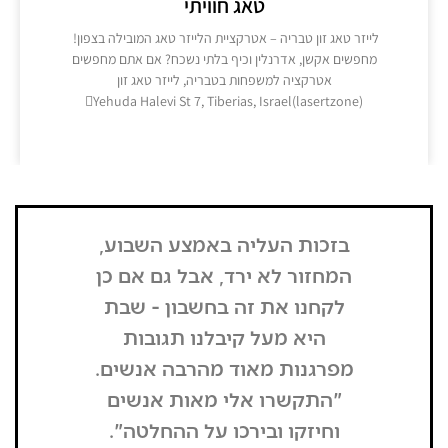
טאג חוויתי
​לייזר טאג זון טבריה – אטרקציית הלייזר טאג המובילה בצפון! ​
מחפשים אקשן, אדרנלין וכיף בלתי נשכח? אם אתם מחפשים
אטרקציה למשפחות בטבריה, לייזר טאג זון
Yehuda Halevi St 7, Tiberias, Israel(lasertzone)
מידע נוסף >>
בזכות העליה באמצע השבוע,
"הדבר הרא
המחזור לא ירד, אבל גם אם כן
שנכנסתי
לקחנו את זה בחשבון - שבת
בשבת, כל
היא מעל קיבלנו תגובות
מפסיק כסף
מפרגנות מאוד מהרבה אנשים.
זה קרה
"התקשרו אלי מאות אנשים
שהפארק ה
וחיזקו ובירכו על ההחלטה".
מבקרים היי