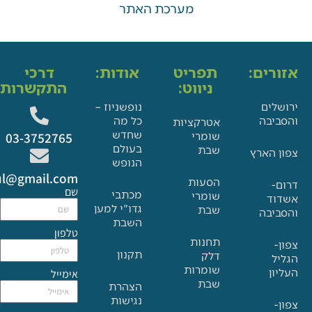
מערכת האתר
ים:
תפריט
אודות:
דרכי
ניווט:
התקשרות:
ם
נופשניוז –
בה
כל מה
אטרקציות
שחדש
שומרי
03-3752765
בעולם
שבת
הארץ
הנופש
Glat.tiul@gmail.com
הסעות
שם
מכתבי
שומרי
גדו"י למען
שבת
בה
השבת
טלפון
תחנות
תקנון
דלק
שומרות
אימייל
שבת
הצהרת
נגישות