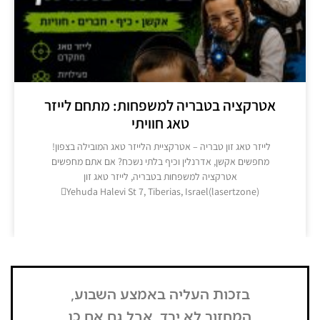
אטרקציה בטבריה למשפחות: מתחם לייזר
טאג חוויתי
​לייזר טאג זון טבריה – אטרקציית הלייזר טאג המובילה בצפון! ​
מחפשים אקשן, אדרנלין וכיף בלתי נשכח? אם אתם מחפשים
אטרקציה למשפחות בטבריה, לייזר טאג זון
Yehuda Halevi St 7, Tiberias, Israel(lasertzone)
מידע נוסף >>
בזכות העליה באמצע השבוע,
"הדבר הרא
המחזור לא ירד, אבל גם אם כן
שנכנסתי