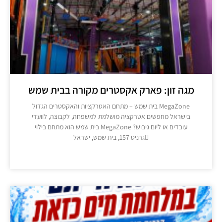
גה זון: פארק אקסטרים מקורה בבית שמש
MegaZone בית שמש – מתחם האטרקציות והאקסטרים הגדול
בישראל מחפשים אטרקציה מושלמת למשפחה, לקבוצה, לוועדי
עובדים או ליום גיבוש? MegaZone בית שמש הוא מתחם בילוי
גרניט 157, בית שמש, ישראל
מידע נוסף >>