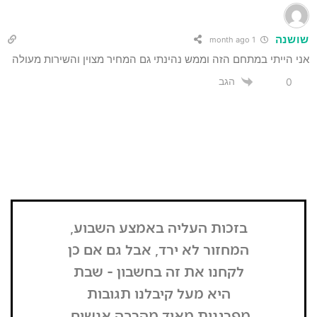
1 month ago
תי במתחם הזה וממש נהינתי גם המחיר מצוין והשירות מעולה
הגב
בזכות העליה באמצע השבוע,
"הדבר הרא
המחזור לא ירד, אבל גם אם כן
שנכנסתי
לקחנו את זה בחשבון - שבת
בשבת, כל
היא מעל קיבלנו תגובות
מפסיק כסף
מפרגנות מאוד מהרבה אנשים.
זה קרה