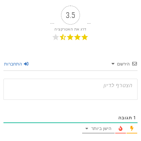
3.5
דרג את האטרקציה
שם
התחברות
ה
הישן ביותר