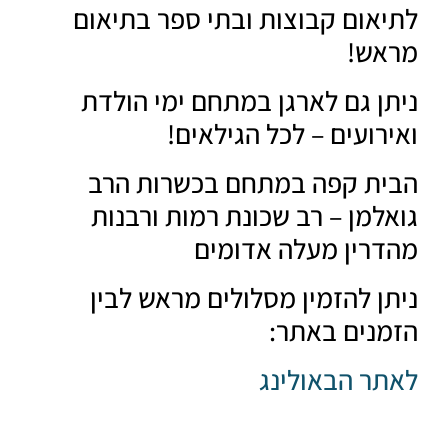
אום קבוצות ובתי ספר בתיאום
אש!
ן גם לארגן במתחם ימי הולדת
רועים – לכל הגילאים!
ת קפה במתחם בכשרות הרב
למן – רב שכונת רמות ורבנות
רין מעלה אדומים
ן להזמין מסלולים מראש לבין
נים באתר:
ר הבאולינג