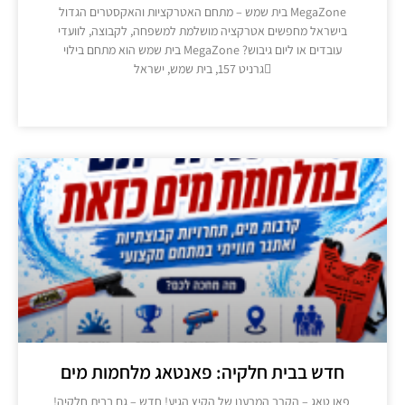
MegaZone בית שמש – מתחם האטרקציות והאקסטרים הגדול
בישראל מחפשים אטרקציה מושלמת למשפחה, לקבוצה, לוועדי
עובדים או ליום גיבוש? MegaZone בית שמש הוא מתחם בילוי
גרניט 157, בית שמש, ישראל
מידע נוסף >>
חדש בבית חלקיה: פאנטאג מלחמות מים
פאן טאג – הקרב המרענן של הקיץ הגיע! חדש – גם בבית חלקיה!