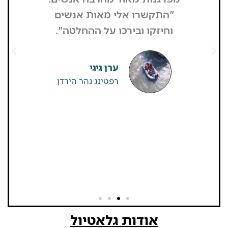
"התקשרו אלי מאות אנשים
שהפארק ה
וחיזקו ובירכו על ההחלטה".
מבקרים היי
גדולים של
שאין
ערן גיגי
רפטינג נהר הירדן
אודות גלאטיול