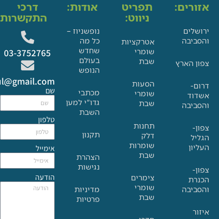
ים:
תפריט
אודות:
דרכי
ניווט:
התקשרות:
ם
נופשניוז –
בה
כל מה
אטרקציות
שחדש
שומרי
03-3752765
בעולם
שבת
הארץ
הנופש
Glat.tiul@gmail.com
הסעות
שם
מכתבי
שומרי
גדו"י למען
שבת
בה
השבת
טלפון
תחנות
תקנון
דלק
שומרות
אימייל
שבת
הצהרת
נגישות
הודעה
צימרים
שומרי
בה
מדיניות
שבת
פרטיות