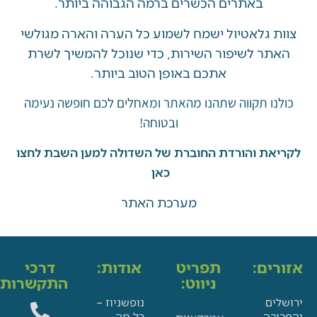
באתרים הכשרים ברמה הגבוהה ביותר.
 גלאטיול ישמח לשמוע כל הערה והארה מגולשי
ר לשיפור השירות, כדי שנוכל להמשיך לשרת
אתכם באופן הטוב ביותר.
ו תקווה שתהנו מהאתר ומאחלים לכם חופשה נעימה
ובטוחה!
את והורדת החוברת של השדולה למען השבת לחצו
כאן
מערכת האתר
ים:
תפריט
אודות:
דרכי
ניווט:
התקשרות:
ם
נופשניוז –
בה
כל מה