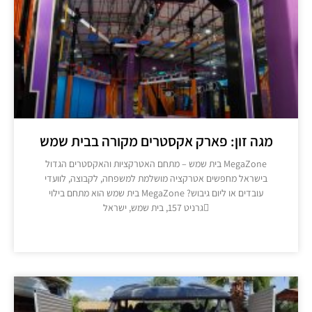
גה זון: פארק אקסטרים מקורה בבית שמש
MegaZone בית שמש – מתחם האטרקציות והאקסטרים הגדול
בישראל מחפשים אטרקציה מושלמת למשפחה, לקבוצה, לוועדי
עובדים או ליום גיבוש? MegaZone בית שמש הוא מתחם בילוי
גרניט 157, בית שמש, ישראל
מידע נוסף >>