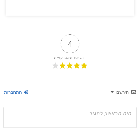
מידע נוסף >>
4
דרג את האטרקציה
שם
התחברות