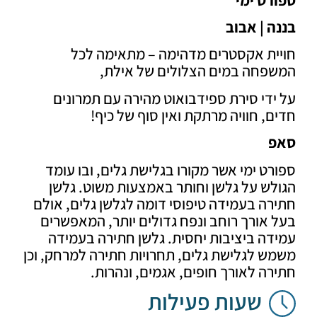
 | אבוב
ית אקסטרים מדהימה – מתאימה לכל
פחה במים הצלולים של אילת,
די סירת ספידבואוט מהירה עם תמרונים
, חוויה מרתקת ואין סוף של כיף!
ט ימי אשר מקורו בגלישת גלים, ובו עומד
ש על גלשן וחותר באמצעות משוט. גלשן
ה בעמידה טיפוסי דומה לגלשן גלים, אולם
אורך רוחב ונפח גדולים יותר, המאפשרים
ה ביציבות יחסית. גלשן חתירה בעמידה
 לגלישת גלים, תחרויות חתירה למרחק, וכן
ה לאורך חופים, אגמים, ונהרות.
שעות פעילות