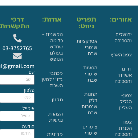
ים:
תפריט
אודות:
דרכי
ניווט:
התקשרות:
ם
נופשניוז –
בה
כל מה
אטרקציות
שחדש
שומרי
03-3752765
בעולם
שבת
הארץ
הנופש
Glat.tiul@gmail.com
הסעות
שם
מכתבי
שומרי
גדו"י למען
שבת
בה
השבת
טלפון
תחנות
תקנון
דלק
שומרות
אימייל
שבת
הצהרת
נגישות
הודעה
צימרים
שומרי
בה
מדיניות