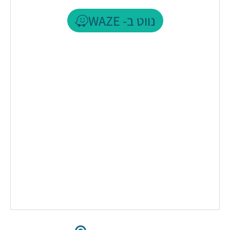
נווט ב- WAZE