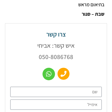
אום מראש
– סגור
צרו קשר
איש קשר: אביחי
050-8086768