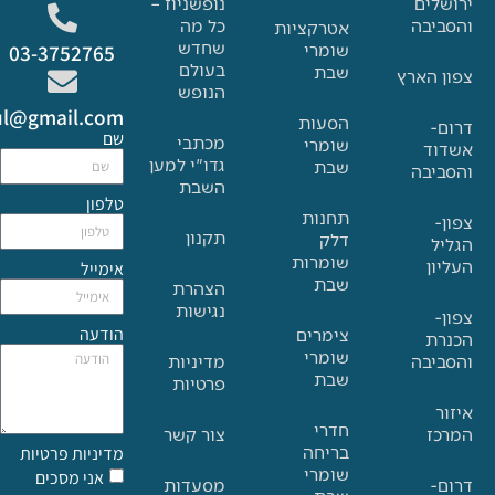
ם
נופשניוז –
בה
כל מה
אטרקציות
שחדש
שומרי
03-3752765
בעולם
שבת
הארץ
הנופש
Glat.tiul@gmail.com
הסעות
שם
מכתבי
שומרי
גדו"י למען
שבת
בה
השבת
טלפון
תחנות
תקנון
דלק
שומרות
אימייל
שבת
הצהרת
נגישות
הודעה
צימרים
שומרי
בה
מדיניות
שבת
פרטיות
חדרי
צור קשר
בריחה
מדיניות פרטיות
שומרי
אני מסכים
מסעדות