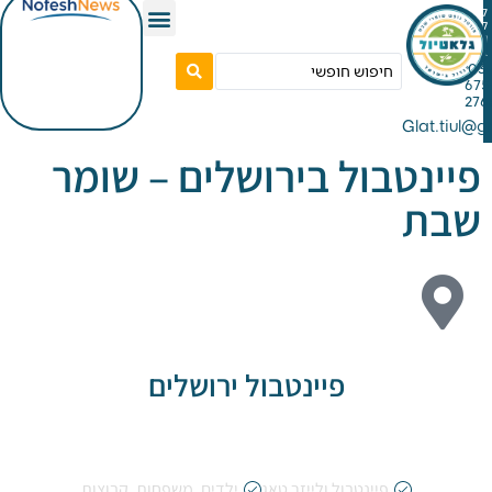
Gla
נטבול בירושלים – שומר
ת
פיינטבול ירושלים
פיינטבול ולייזר טאג
ילדים
,
משפחות
,
קבוצות