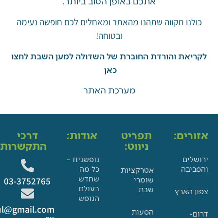
אתכם באופן הטוב ביותר.
ו תקווה שתהנו מהאתר ומאחלים לכם חופשה נעימה
ובטוחה!
את והורדת החוברת של השדולה למען השבת לחצו
כאן
מערכת האתר
ים:
תפריט
אודות:
דרכי
ניווט:
התקשרות:
ם
נופשניוז –
בה
כל מה
אטרקציות
שחדש
שומרי
03-3752765
בעולם
שבת
הארץ
הנופש
Glat.tiul@gmail.com
הסעות