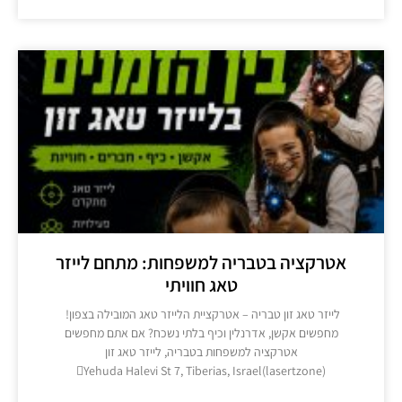
אטרקציה בטבריה למשפחות: מתחם לייזר
טאג חוויתי
​לייזר טאג זון טבריה – אטרקציית הלייזר טאג המובילה בצפון! ​
מחפשים אקשן, אדרנלין וכיף בלתי נשכח? אם אתם מחפשים
אטרקציה למשפחות בטבריה, לייזר טאג זון
Yehuda Halevi St 7, Tiberias, Israel(lasertzone)
מידע נוסף >>