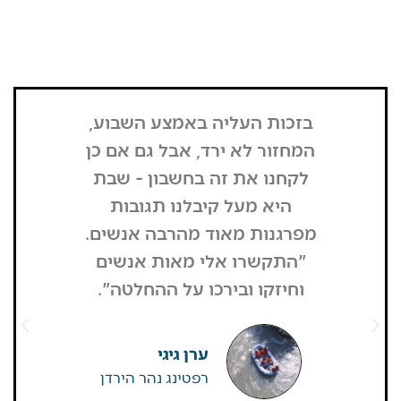
בזכות העליה באמצע השבוע,
"הדבר הרא
המחזור לא ירד, אבל גם אם כן
שנכנסתי
לקחנו את זה בחשבון - שבת
בשבת, כל
היא מעל קיבלנו תגובות
מפסיק כסף
מפרגנות מאוד מהרבה אנשים.
זה קרה
"התקשרו אלי מאות אנשים
שהפארק ה
וחיזקו ובירכו על ההחלטה".
מבקרים היי
גדולים של
שאין
ערן גיגי
רפטינג נהר הירדן