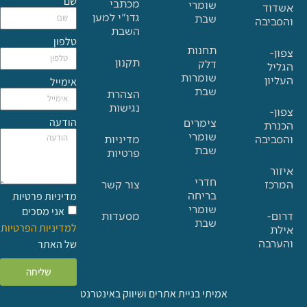
שם
מכתבי
שומרי
גדו"י למען
שבת
בה
השבת
טלפון
תחנות
תקנון
דלק
שומרות
אימייל
שבת
הצהרת
נגישות
הודעה
צימרים
שומרי
בה
מדיניות
שבת
פרטיות
חדרי
צור קשר
בריחה
מדיניות פרטיות
שומרי
אני מסכים
מסעדות
שבת
למדיניות הפרטיות
ה
של האתר
שליחה
אמיתי בניית אתרים ושיווק באינטרנט