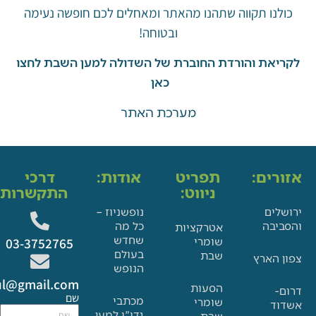
ו תקווה שתהנו מהאתר ומאחלים לכם חופשה נעימה
ובטוחה!
את והורדת החוברת של השדולה למען השבת לחצו
כאן
מערכת האתר
ים:
תפריט
אודות:
דרכי
ניווט:
התקשרות:
ם
נופשניוז –
בה
כל מה
אטרקציות
שחדש
שומרי
03-3752765
בעולם
שבת
הארץ
הנופש
Glat.tiul@gmail.com
הסעות
שם
מכתבי
שומרי
גדו"י למען
שבת