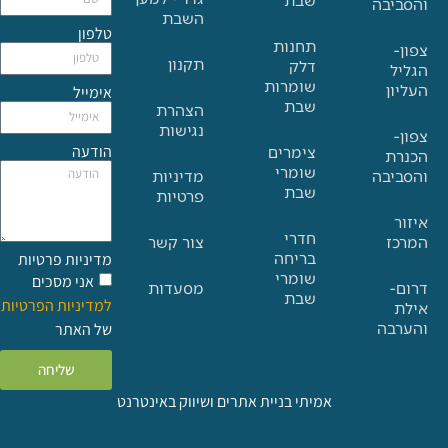
בה
השבת
טלפון
תחנות
תקנון
דלק
שומרות
אימייל
שבת
הצהרת
נגישות
הודעה
צימרים
שומרי
בה
מדיניות
שבת
פרטיות
חדרי
צור קשר
בריחה
מדיניות פרטיות
שומרי
אני מסכים
מסעדות
שבת
למדיניות הפרטיות
ה
של האתר
שליחה
אמיתי בניית אתרים ושיווק באינטרנט