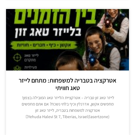
אטרקציה בטבריה למשפחות: מתחם לייזר
טאג חוויתי
​לייזר טאג זון טבריה – אטרקציית הלייזר טאג המובילה בצפון! ​
מחפשים אקשן, אדרנלין וכיף בלתי נשכח? אם אתם מחפשים
אטרקציה למשפחות בטבריה, לייזר טאג זון
Yehuda Halevi St 7, Tiberias, Israel(lasertzone)
מידע נוסף >>