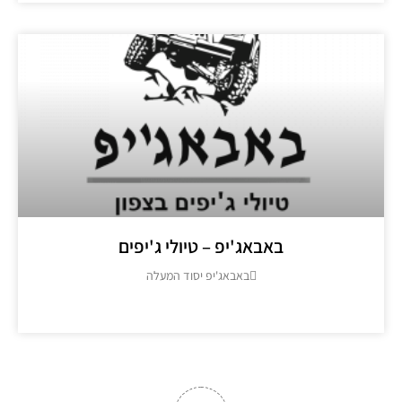
באבאג'יפ – טיולי ג'יפים
באבאג'יפ יסוד המעלה
מידע נוסף >>