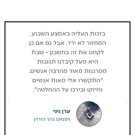
בזכות העליה באמצע השבוע,
"הדבר הרא
המחזור לא ירד, אבל גם אם כן
שנכנסתי
לקחנו את זה בחשבון - שבת
בשבת, כל
היא מעל קיבלנו תגובות
מפסיק כסף
מפרגנות מאוד מהרבה אנשים.
זה קרה
"התקשרו אלי מאות אנשים
שהפארק ה
וחיזקו ובירכו על ההחלטה".
מבקרים היי
גדולים של
שאין
ערן גיגי
רפטינג נהר הירדן