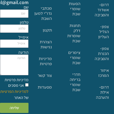
Glat.tiul@gmail.com
הסעות
שם
מכתבי
שומרי
גדו"י למען
שבת
בה
השבת
טלפון
תחנות
תקנון
דלק
שומרות
אימייל
שבת
הצהרת
נגישות
הודעה
צימרים
שומרי
בה
מדיניות
שבת
פרטיות
חדרי
צור קשר
בריחה
מדיניות פרטיות
שומרי
אני מסכים
מסעדות
שבת
למדיניות הפרטיות
ה
של האתר
שליחה