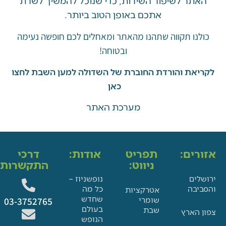
ר לשיפור השירות, כדי שנוכל להמשיך לשרת
אתכם באופן הטוב ביותר.
ו תקווה שתהנו מהאתר ומאחלים לכם חופשה נעימה
ובטוחה!
את והורדת החוברת של השדולה למען השבת לחצו
כאן
מערכת האתר
ים:
תפריט
אודות:
דרכי
ניווט:
התקשרות:
ם
נופשניוז –
בה
כל מה
אטרקציות
שחדש
שומרי
03-3752765
בעולם
שבת
הארץ
הנופש