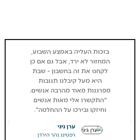
בזכות העליה באמצע השבוע,
"הדבר הרא
המחזור לא ירד, אבל גם אם כן
שנכנסתי
לקחנו את זה בחשבון - שבת
בשבת, כל
היא מעל קיבלנו תגובות
מפסיק כסף
מפרגנות מאוד מהרבה אנשים.
זה קרה
"התקשרו אלי מאות אנשים
שהפארק ה
וחיזקו ובירכו על ההחלטה".
מבקרים היי
גדולים של
ערן גיגי
שאין
רפטינג נהר הירדן