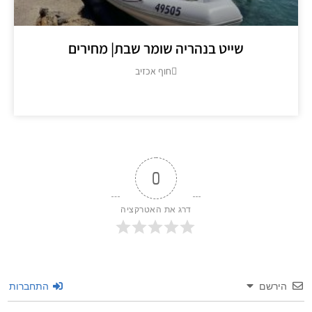
שייט בנהריה שומר שבת| מחירים
חוף אכזיב
מידע נוסף >>
0
דרג את האטרקציה
שם
התחברות