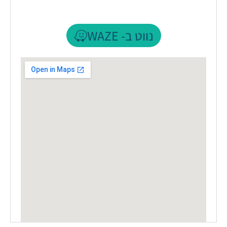
נווט ב- WAZE