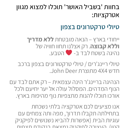
ות 'בשביל האושר' תוכלו למצוא מגוון
קציות:
לי טרקטרונים בצפון
די בארץ – הנאה מובטחת
ללא מדריך
א קבוצה
. רק אצלנו תחוו חוויה של
גה בשטח לבד ב-
הטבע.
י ריינג'רים / טיולי טרקטורונים בצפון ברכב
John De.
גה בריינג'ר הינה עצמאית – רק אתם לבד עם
 המדהים. המסלול עולה אל יער יחיעם ולכל
ו תוכלו להנות מתצפיות נוף מהיפות בארץ.
 מציעים לכם אטרקציה בלתי נשכחת
ילתה תקבלו תדרוך, מפה ותה צמחים עם
ות הבית (אפשרות להביא נשנושים לפיקניק
. העצירה לפיקניק נמצאת בנקודת תצפית