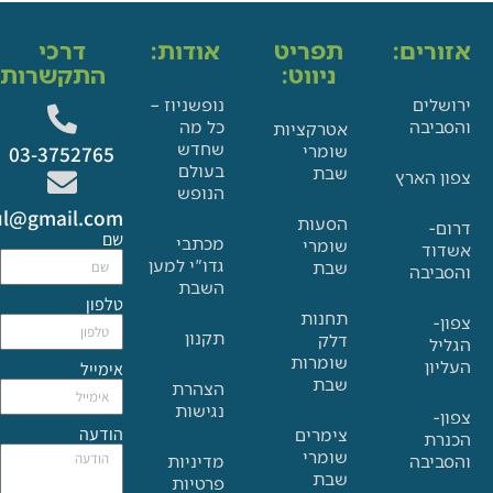
ים:
תפריט
אודות:
דרכי
ניווט:
התקשרות:
ם
נופשניוז –
בה
כל מה
אטרקציות
שחדש
שומרי
03-3752765
בעולם
שבת
הארץ
הנופש
Glat.tiul@gmail.com
הסעות
שם
מכתבי
שומרי
גדו"י למען
שבת
בה
השבת
טלפון
תחנות
תקנון
דלק
שומרות
אימייל
שבת
הצהרת
נגישות
הודעה
צימרים
שומרי
בה
מדיניות
שבת
פרטיות