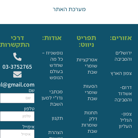
מערכת האתר
ים:
תפריט
אודות:
דרכי
ניווט:
התקשרות:
ם
נופשניוז –
בה
כל מה
אטרקציות
שחדש
שומרי
03-3752765
בעולם
שבת
הארץ
הנופש
Glat.tiul@gmail.com
הסעות
שם
מכתבי
שומרי
גדו"י למען
שבת
בה
השבת
טלפון
תחנות
תקנון
דלק
שומרות
אימייל
שבת
הצהרת