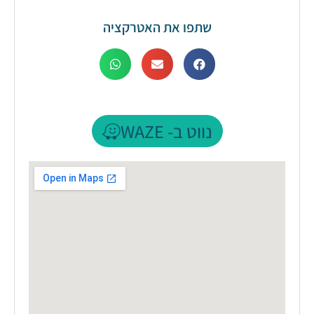
שתפו את האטרקציה
נווט ב- WAZE