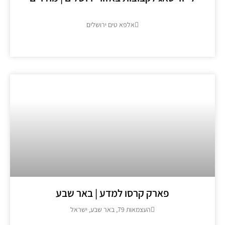
אלפא טים ירושלים
מידע נוסף >>
פארק קרסו למדע | באר שבע
העצמאות 79, באר שבע, ישראל