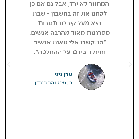
המחזור לא ירד, אבל גם אם כן
שנכנסתי
לקחנו את זה בחשבון - שבת
בשבת, כל
היא מעל קיבלנו תגובות
מפסיק כסף
מפרגנות מאוד מהרבה אנשים.
זה קרה
"התקשרו אלי מאות אנשים
שהפארק ה
וחיזקו ובירכו על ההחלטה".
מבקרים היי
גדולים של
שאין
ערן גיגי
רפטינג נהר הירדן