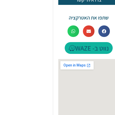
שתפו את האטרקציה
נווט ב- WAZE