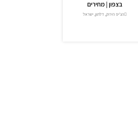
בצפון | מחירים
הג'יפ הירוק, דלתון, ישראל
מידע נוסף >>