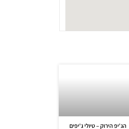
הג'יפ הירוק – טיולי ג'יפים