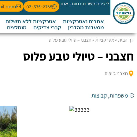
ליצירת קשר ופרסום באתר
ail.com
03-375-2765
אתרים ואטרקציות
אטרקציות ללא תשלום
מסעדות מהדרין
קברי צדיקים
מומלצים
דף הבית
»
אטרקציות
»
חצבני – טיולי טבע פלוס
חצבני – טיולי טבע פלוס
חצבני ג'יפים
משפחות
,
קבוצות