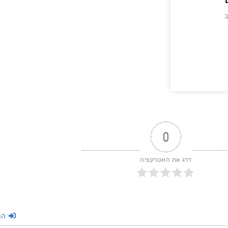
ב
>
0
דרג את האטרקציה
הת