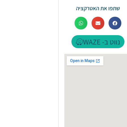
שתפו את האטרקציה
נווט ב- WAZE