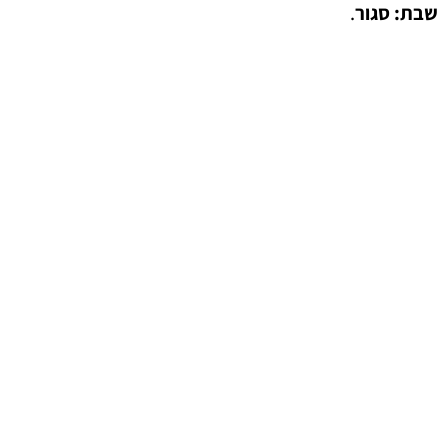
שבת: סגור
.​​