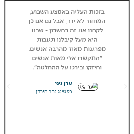
בזכות העליה באמצע השבוע,
"הדבר הרא
המחזור לא ירד, אבל גם אם כן
שנכנסתי
לקחנו את זה בחשבון - שבת
בשבת, כל
היא מעל קיבלנו תגובות
מפסיק כסף
מפרגנות מאוד מהרבה אנשים.
זה קרה
"התקשרו אלי מאות אנשים
שהפארק ה
וחיזקו ובירכו על ההחלטה".
מבקרים היי
גדולים של
ערן גיגי
שאין
רפטינג נהר הירדן