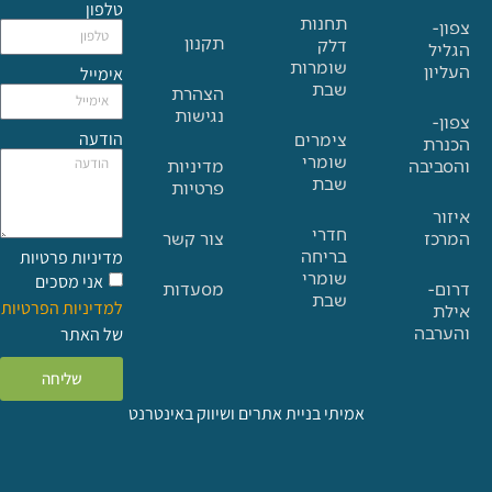
טלפון
תחנות
תקנון
דלק
שומרות
אימייל
שבת
הצהרת
נגישות
הודעה
צימרים
שומרי
בה
מדיניות
שבת
פרטיות
חדרי
צור קשר
בריחה
מדיניות פרטיות
שומרי
אני מסכים
מסעדות
שבת
למדיניות הפרטיות
ה
של האתר
שליחה
אמיתי בניית אתרים ושיווק באינטרנט