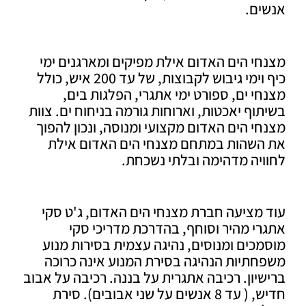
ים.
י הים האדום אילת מפיקים ומארגנים ימי
כיף וימי גיבוש לקבוצות, של עד 200 איש, כולל
י ים, ספורט ימי אתגרי, הפלגות בים,
וף יאכטות, וארוחות גורמה בניחוח ים. צוות
י הים האדום מקצועי ומנוסה, ונכון להפוך
השהות במתחם מצנחי הים האדום אילת
יה מדהימה ובלתי נשכחת.
מציעה חברת מצנחי הים האדום, ג'ט סקי
י מהיר וסוחף, בהדרכת מדריכי סקי
כים ומנוסים, נהיגה עצמית בסירות מנוע
תיות הנהיגה בסירת המנוע אינה כרוכה
יון. רכיבה אתגרית על בננה. רכיבה על אבוב
חדיש, ( עד 8 אנשים על שני אבובים). סירת