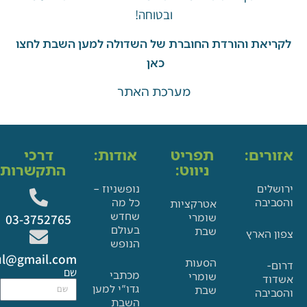
ובטוחה!
את והורדת החוברת של השדולה למען השבת לחצו
כאן
מערכת האתר
ים:
תפריט
אודות:
דרכי
ניווט:
התקשרות:
ם
נופשניוז –
בה
כל מה
אטרקציות
שחדש
שומרי
03-3752765
בעולם
שבת
הארץ
הנופש
Glat.tiul@gmail.com
הסעות
שם
מכתבי
שומרי
גדו"י למען
שבת
בה
השבת