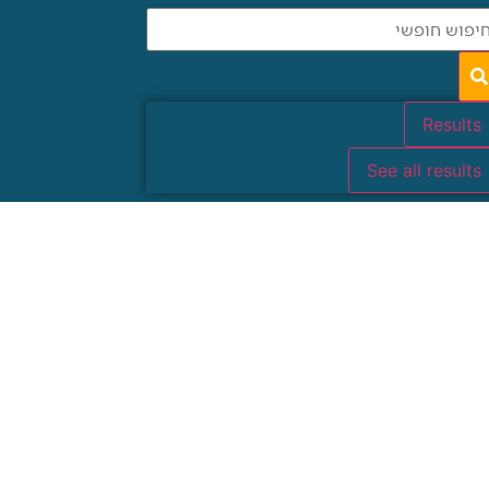
Results
See all results