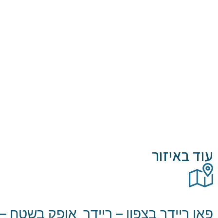
עוד באיזור
פאן ריידר בצפון – ריידר
אופק בשטח – ט