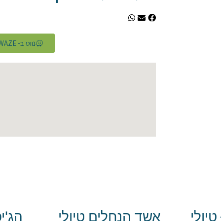
נווט ב- WAZE
יולי
אשד הנחלים טיולי
הג'יפ