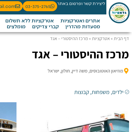
ליצירת קשר ופרסום באתר
ail.com
03-375-2765
אתרים ואטרקציות
אטרקציות ללא תשלום
מסעדות מהדרין
קברי צדיקים
מומלצים
דף הבית
»
אטרקציות
»
מרכז ההיסטורי – אגד
מרכז ההיסטורי – אגד
מוזיאון האוטובוסים, משה דיין, חולון, ישראל
ילדים
,
משפחות
,
קבוצות