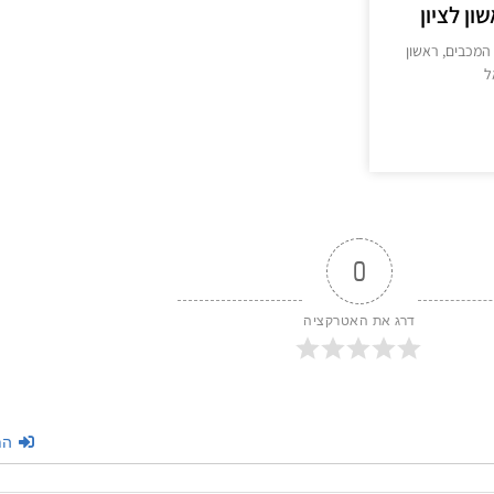
ון לציון
המכבים, ראשון
ל
>
0
דרג את האטרקציה
הת