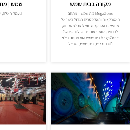
מקורה בבית שמש
שמש | מחי
MegaZone בית שמש – מתחם
עמק האלה, י
האטרקציות והאקסטרים הגדול בישראל
מידע נוסף >
מחפשים אטרקציה מושלמת למשפחה,
לקבוצה, לוועדי עובדים או ליום גיבוש?
MegaZone בית שמש הוא מתחם בילוי
גרניט 157, בית שמש, ישראל
מידע נוסף >>