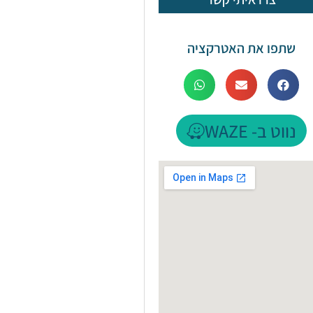
שתפו את האטרקציה
נווט ב- WAZE