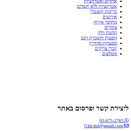
אתרים ואטרקציות
אטרקציות ללא תשלום
בריכות קאנטרי
אירועים
מתחמי אירוח
צימרים
תחנות דלק
הסעות והשכרת רכב
מסעדות מהדרין
קברי צדיקים
מומלצים
ליצירת קשר ופרסום באתר
03-675-2765
Glat.tiul@gmail.com