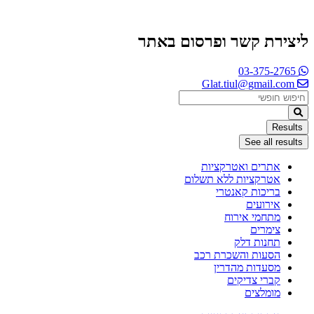
ליצירת קשר ופרסום באתר
03-375-2765
Glat.tiul@gmail.com
Search
...
Results
See all results
אתרים ואטרקציות
אטרקציות ללא תשלום
בריכות קאנטרי
אירועים
מתחמי אירוח
צימרים
תחנות דלק
הסעות והשכרת רכב
מסעדות מהדרין
קברי צדיקים
מומלצים