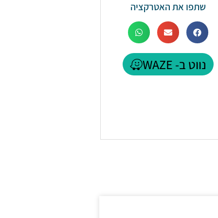
שתפו את האטרקציה
נווט ב- WAZE