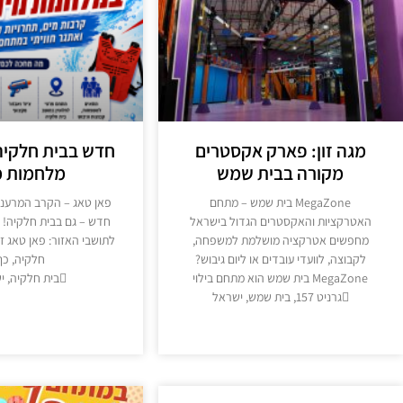
מגה זון: פארק אקסטרים
חדש בבית חלקיה
מקורה בבית שמש
מלחמות מ
MegaZone בית שמש – מתחם
פאן טאג – הקרב המרענן 
האטרקציות והאקסטרים הגדול בישראל
חדש – גם בבית חלקיה!
מחפשים אטרקציה מושלמת למשפחה,
לתושבי האזור: פאן טאג זמ
לקבוצה, לוועדי עובדים או ליום גיבוש?
חלקיה, כך
MegaZone בית שמש הוא מתחם בילוי
בית חלקיה, י
גרניט 157, בית שמש, ישראל
מידע נוסף >
מידע נוסף >>