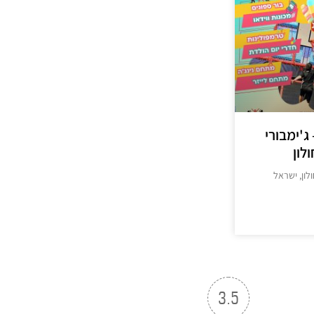
Fuul ga – ג'ימבורי
לון
>
3.5