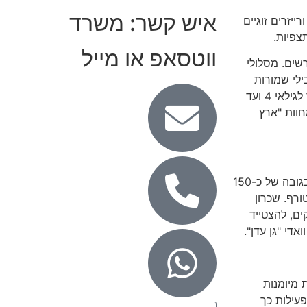
איש קשר: משרד
ייזרים זוגיים
צפיות.
ווטסאפ או מייל
שים. מסלולי
ילי שמורות
הטבע ובנקודות תצפית מהיפות והמיוחדות בגוש עציון. הטיול מיועד לגילאי 4 ועד
מחוות "ארץ
האומגה הכי ארוכה בארץ!!! גלישה מחוות ארץ האיילים מעל וואדי בגובה של כ-150
רף. שכרון
ם, להצטייד
די "גן עדן".
 מיומנות
עילות כך