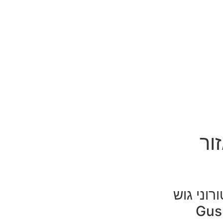
זור
Atv tour טרקטורוני גוש