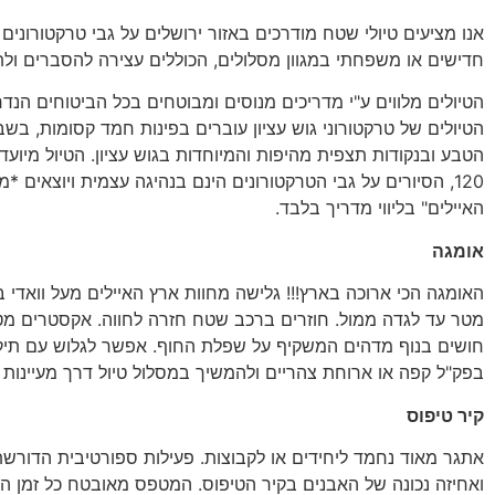
אנו מציעים טיולי שטח מודרכים באזור ירושלים על גבי טרקטורונים ור
חדישים או משפחתי במגוון מסלולים, הכוללים עצירה להסברים ולת
הטיולים מלווים ע"י מדריכים מנוסים ומבוטחים בכל הביטוחים הנדר
הטיולים של טרקטורוני גוש עציון עוברים בפינות חמד קסומות, בשב
120, הסיורים על גבי הטרקטורונים הינם בנהיגה עצמית ויוצאים *
האיילים" בליווי מדריך בלבד.
אומגה
מטר עד לגדה ממול. חוזרים ברכב שטח חזרה לחווה. אקסטרים מטו
חושים בנוף מדהים המשקיף על שפלת החוף. אפשר לגלוש עם תיקי
בפק"ל קפה או ארוחת צהריים ולהמשיך במסלול טיול דרך מעיינות ווא
קיר טיפוס
אתגר מאוד נחמד ליחידים או לקבוצות. פעילות ספורטיבית הדורשת
ואחיזה נכונה של האבנים בקיר הטיפוס. המטפס מאובטח כל זמן הפ