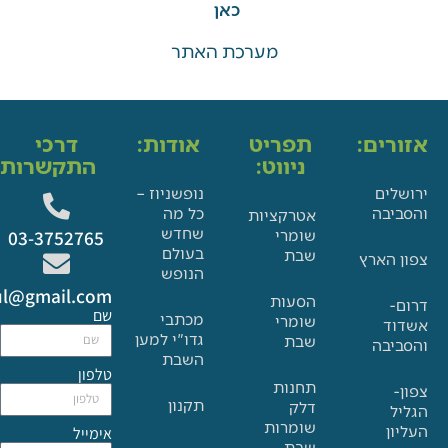
כאן
מערכת האתר
ים:
תפריט
אודות:
דרכי
ניווט:
התקשרות:
ם
נופשניוז –
בה
כל מה
אטרקציות
שחדש
שומרי
03-3752765
בעולם
שבת
הארץ
הנופש
Glat.tiul@gmail.com
הסעות
שם
מכתבי
שומרי
גדו"י למען
שבת
בה
השבת
טלפון
תחנות
תקנון
דלק
שומרות
אימייל
שבת