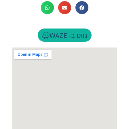
נווט ב- WAZE