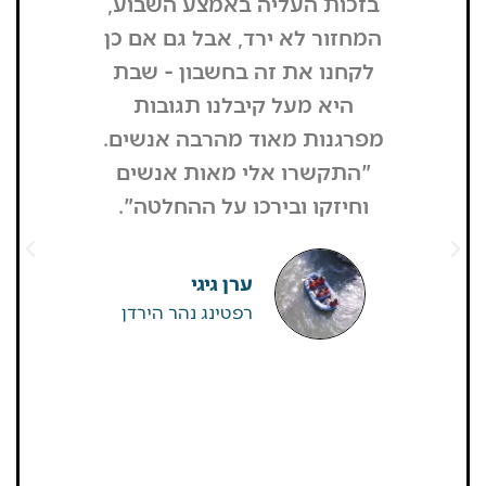
בזכות העליה באמצע השבוע,
"הדבר הרא
המחזור לא ירד, אבל גם אם כן
שנכנסתי
לקחנו את זה בחשבון - שבת
בשבת, כל
היא מעל קיבלנו תגובות
מפסיק כסף
מפרגנות מאוד מהרבה אנשים.
זה קרה
"התקשרו אלי מאות אנשים
שהפארק ה
וחיזקו ובירכו על ההחלטה".
מבקרים היי
גדולים של
שאין
ערן גיגי
רפטינג נהר הירדן