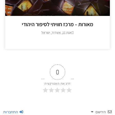
מאורות – מרכז חוויתי לסיפור היהודי
אגת 11, אשדוד, ישראל
מידע נוסף >>
0
דרג את האטרקציה
שם
התחברות