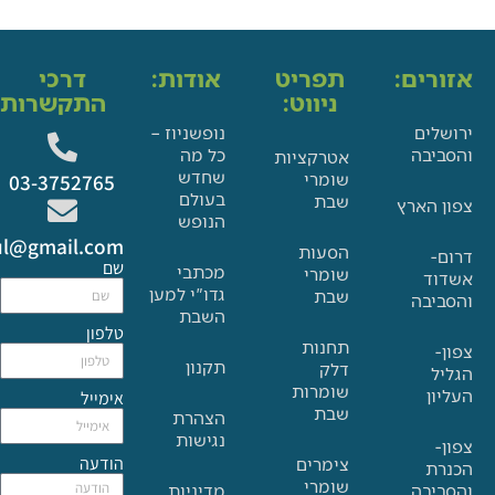
ים:
תפריט
אודות:
דרכי
ניווט:
התקשרות:
ם
נופשניוז –
בה
כל מה
אטרקציות
שחדש
שומרי
03-3752765
בעולם
שבת
הארץ
הנופש
Glat.tiul@gmail.com
הסעות
שם
מכתבי
שומרי
גדו"י למען
שבת
בה
השבת
טלפון
תחנות
תקנון
דלק
שומרות
אימייל
שבת
הצהרת
נגישות
הודעה
צימרים
שומרי
בה
מדיניות