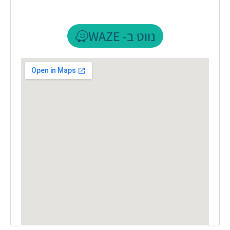
נווט ב- WAZE