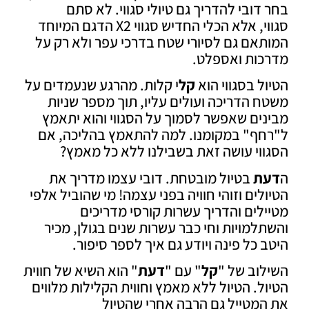
דובי להדריך גם טיולי סגווי. לא סתם
סגווי, אלא הכלי החדיש סגווי X2 הדגם המיוחד
אם גם לסיורי שטח בדרכי עפר ולא רק על
כות ואספלט.
ל בסגווי הוא
קל
י קלות. מהרגע שנעמדים על
 הדריכה ועולים עליו, תוך מספר שניות
ים שאפשר לסמוך על הסגווי והוא יתאמץ
חף" במקומנו. למה להתאמץ בהליכה, אם
וי עושה זאת בשבילנו ללא כל מאמץ?
ת
בטיול מובטחת. דובי עצמו מדריך את
לים וזוהי חוויה בפני עצמה! מי שהוביל אלפי
לים והדריך עשרות קורסי מדריכים
למויות וחי כבר עשרות שנים בגולן, מכיר
 כל פינה ויודע גם איך לספר סיפור.
וב של "
קל
" עם "
דעת
" הוא השיא של חווית
ל. הטיול ללא מאמץ וחווית הקלילות מלווים
מטייל גם הרבה אחרי שהטיול