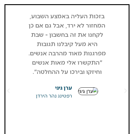
בזכות העליה באמצע השבוע,
"הדבר הרא
המחזור לא ירד, אבל גם אם כן
שנכנסתי
לקחנו את זה בחשבון - שבת
בשבת, כל
היא מעל קיבלנו תגובות
מפסיק כסף
מפרגנות מאוד מהרבה אנשים.
זה קרה
"התקשרו אלי מאות אנשים
שהפארק ה
וחיזקו ובירכו על ההחלטה".
מבקרים היי
גדולים של
ערן גיגי
שאין
רפטינג נהר הירדן