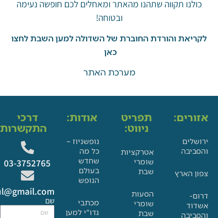
ו תקווה שתהנו מהאתר ומאחלים לכם חופשה נעימה
ובטוחה!
את והורדת החוברת של השדולה למען השבת לחצו
כאן
מערכת האתר
ים:
תפריט
אודות:
דרכי
ניווט:
התקשרות:
ם
נופשניוז –
בה
כל מה
אטרקציות
שחדש
שומרי
03-3752765
בעולם
שבת
הארץ
הנופש
Glat.tiul@gmail.com
הסעות
שם
מכתבי
שומרי
גדו"י למען
שבת
בה