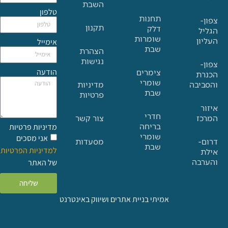
השבת
טלפון
תחנות
תקנון
דלק
שומרות
אימייל
שבת
הצהרת
נגישות
הודעה
צימרים
שומרי
בה
מדיניות
שבת
פרטיות
חדרי
צור קשר
בריחה
מדיניות פרטיות
שומרי
אני מסכים
מסעדות
שבת
למדיניות הפרטיות
ה
של האתר
שליחה
אמיתי בניית אתרים ושיווק באינטרנט