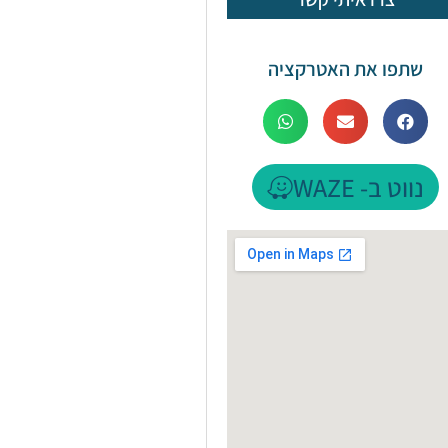
שתפו את האטרקציה
נווט ב- WAZE