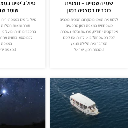
שמי השמיים – תצפית
טיול ג'יפים במצפ
כוכבים במצפה רמון
שומר שב
לגלות את השמיים מקרוב: תצפית כוכבים
טיולי ג'יפים במצפה יריחו
משפחתית במצפה רמון ​מחפשים
תורה ומצוות המלווה 
אטרקציה ייחודית, מרגשת ובלתי נשכחת
בהסברים חוויתיים על פי 
לכל המשפחה? בואו לחוות את קסם
לכם מסע בחוויה אחרת. 
המדבר ואת הלילה הנוצץ
במצפה
מצפה רמון, ישראל
מצפה יריח
מידע נוסף >>
מידע נוסף >