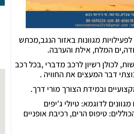
טיולי שטח לקבוצות וארגונים בטיוליות 4X4 לפעילויות מגוונות באזור הנגב,מכתש
הודה,ים המלח, אילת והערבה.
5 רכבי ספארי, טיוליות 4X4, חדישות, לכולן רשיון לרכב מדברי ,בכל רכב
קצועיים ובמידת הצורך מורי דרך.
גוונים לדוגמא: טיולי ג'יפים
כוללים: טיפוס הרים, רכיבת אופניים