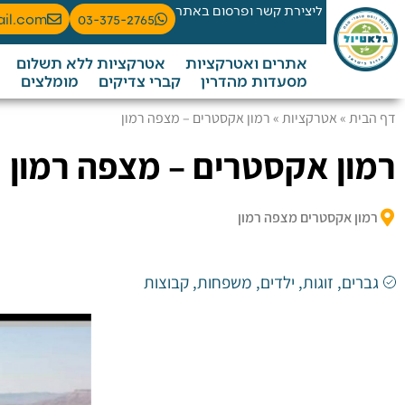
ליצירת קשר ופרסום באתר
ail.com
03-375-2765
אתרים ואטרקציות
אטרקציות ללא תשלום
מסעדות מהדרין
קברי צדיקים
מומלצים
דף הבית
»
אטרקציות
»
רמון אקסטרים – מצפה רמון
רמון אקסטרים – מצפה רמון
רמון אקסטרים מצפה רמון
גברים
,
זוגות
,
ילדים
,
משפחות
,
קבוצות