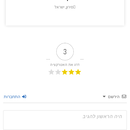
מירון, ישראל
מידע נוסף >>
3
דרג את האטרקציה
שם
התחברות