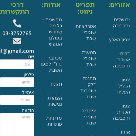
ים:
תפריט
אודות:
דרכי
ניווט:
התקשרות:
ם
נופשניוז –
בה
כל מה
אטרקציות
שחדש
שומרי
03-3752765
בעולם
שבת
הארץ
הנופש
Glat.tiul@gmail.com
הסעות
שם
מכתבי
שומרי
גדו"י למען
שבת
בה
השבת
טלפון
תחנות
תקנון
דלק
שומרות
אימייל
שבת
הצהרת
נגישות
הודעה
צימרים
שומרי
בה
מדיניות
שבת
פרטיות