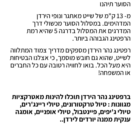
ר תיהנו
מ- 13 ק"מ של שייט מאתגר ונופי הירדן
הימים. במסלול הסוער מכשולי דרך
המדרגים את המסלול בדרגה 5 שהיא רמת
ינג הגבוהה ביותר.
נג נהר הירדן מספקים מדריך צמוד המתלווה
ט, שהוא גם חובש מוסמך, כי אצלנו הבטיחות
מעל הכל. בואו לחוויה רטובה עם כל החברים
המשפחה!
טינג נהר הירדן תוכלו להינות מאטרקציות
נות : טיול טרקטורונים, טיולי ריינג'רים,
י ג'יפים, פיינטבול, טיולי אופניים, אומגה
ת ממנה יורדים לירדן..