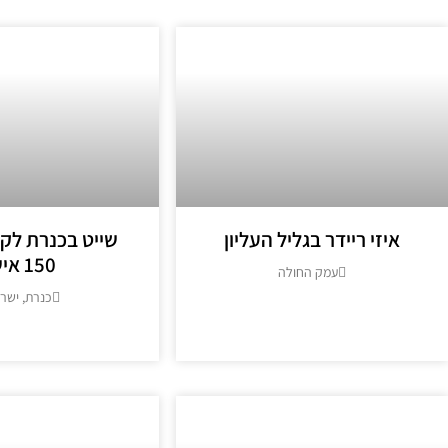
איזי ריידר בגליל העליון
שייט בכנרת לקב
150 איש
עמק החולה
כנרת, ישר
מידע נוסף >>
מידע נוסף >