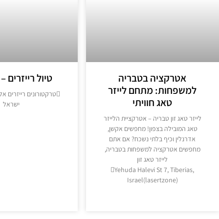
אטרקציה בטבריה
טיול רייזרים –
למשפחות: מתחם לייזר
טרקטורונים רייזרים אל
טאג חוויתי
ישראל
​לייזר טאג זון טבריה – אטרקציית הלייזר
מידע נוסף >
טאג המובילה בצפון! ​מחפשים אקשן,
אדרנלין וכיף בלתי נשכח? אם אתם
מחפשים אטרקציה למשפחות בטבריה,
לייזר טאג זון
Yehuda Halevi St 7, Tiberias,
Israel(lasertzone)
מידע נוסף >>