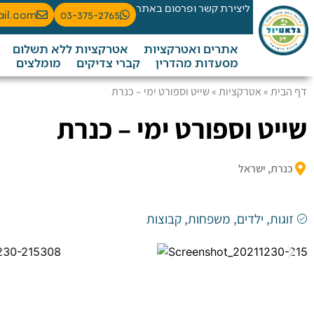
ליצירת קשר ופרסום באתר
ail.com
03-375-2765
אתרים ואטרקציות
אטרקציות ללא תשלום
מסעדות מהדרין
קברי צדיקים
מומלצים
דף הבית
»
אטרקציות
»
שייט וספורט ימי – כנרת
שייט וספורט ימי – כנרת
כנרת, ישראל
זוגות
,
ילדים
,
משפחות
,
קבוצות