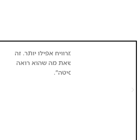
יח אפילו יותר. זה
בזכות העליה באמצע הש
 שאת מה שהוא רואה
בחשבון - שבת היא מ
יטה".
"התקשרו אלי 