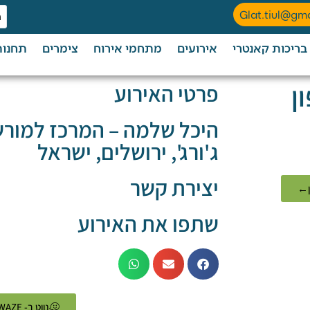
Glat.tiul@gm
בריכות קאנטרי
אירועים
מתחמי אירוח
צימרים
תחנות
ן
פרטי האירוע
היכל שלמה – המרכז למורש
ג'ורג', ירושלים, ישראל
יצירת קשר
ן←
שתפו את האירוע
נווט ב- WAZE