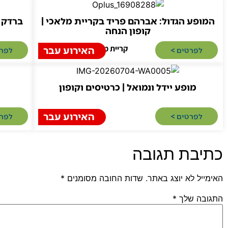
המופע הגדול: אברהם פריד בקריית מלאכי |
ברדק ל
קופון הנחה
קריית מלאכי
האירוע עבר
לפרטים >​
לפרט
מופע יידל ונמואל | כרטיסים וקופון
האירוע עבר
לפרטים >​
לפרט
כתיבת תגובה
האימייל לא יוצג באתר.
שדות החובה מסומנים
*
התגובה שלך
*