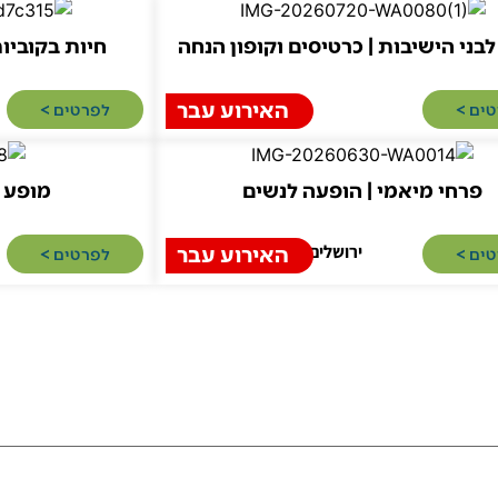
בני הישיבות | כרטיסים וקופון הנחה
חיות בקוביות
האירוע עבר
ים >​
לפרטים >​
פרחי מיאמי | הופעה לנשים
מופע מ
ירושלים
האירוע עבר
ים >​
לפרטים >​