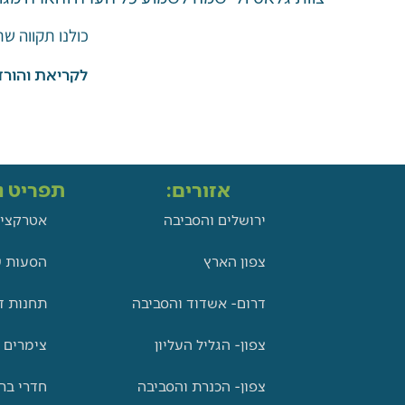
כולנו תקווה ש
לקריאת והורד
אזורים:
תפריט ני
ירושלים והסביבה
אטרקציו
צפון הארץ
הסעות ש
דרום- אשדוד והסביבה
תחנות ד
צפון- הגליל העליון
צימרים 
צפון- הכנרת והסביבה
חדרי בר