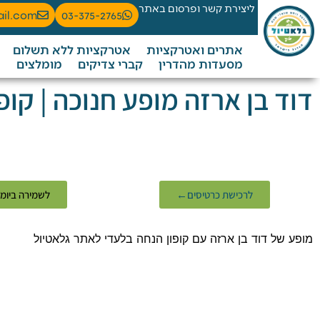
ליצירת קשר ופרסום באתר
ail.com
03-375-2765
אתרים ואטרקציות
אטרקציות ללא תשלום
מסעדות מהדרין
קברי צדיקים
מומלצים
דוד בן ארזה מופע חנוכה | קופו
לרכישת כרטיסים←
לשמירה ביומ
מופע של דוד בן ארזה עם קופון הנחה בלעדי לאתר גלאטיול