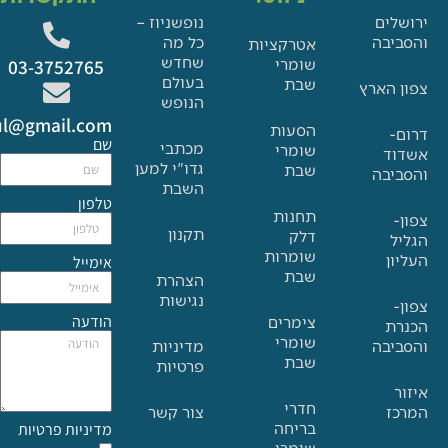
ם
נופשניוז –
בה
כל מה
אטרקציות
שחדש
שומרי
03-3752765
בעולם
שבת
הארץ
הנופש
Glat.tiul@gmail.com
הסעות
שם
מכתבי
שומרי
גדו"י למען
שבת
בה
השבת
טלפון
תחנות
תקנון
דלק
שומרות
אימייל
שבת
הצהרת
נגישות
הודעה
צימרים
שומרי
בה
מדיניות
שבת
פרטיות
חדרי
צור קשר
בריחה
מדיניות פרטיות
שומרי