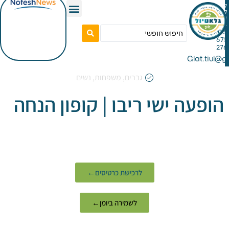
Gla
גברים
,
משפחות
,
נשים
ה ישי ריבו | קופון הנחה
לרכישת כרטיסים←
לשמירה ביומן←