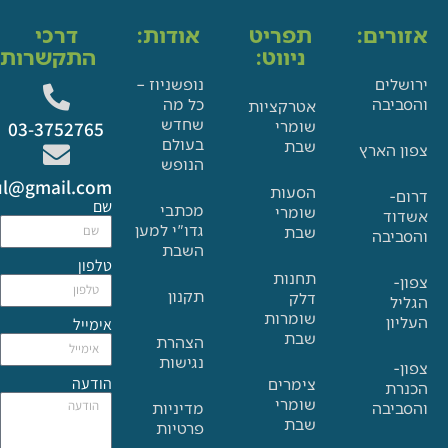
ים:
תפריט
אודות:
דרכי
ניווט:
התקשרות:
ם
נופשניוז –
בה
כל מה
אטרקציות
שחדש
שומרי
03-3752765
בעולם
שבת
הארץ
הנופש
Glat.tiul@gmail.com
הסעות
שם
מכתבי
שומרי
גדו"י למען
שבת
בה
השבת
טלפון
תחנות
תקנון
דלק
שומרות
אימייל
שבת
הצהרת
נגישות
הודעה
צימרים
שומרי
בה
מדיניות
שבת
פרטיות