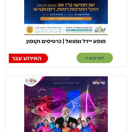
מופע יידל ונמואל | כרטיסים וקופון
האירוע עבר
לפרטים >​