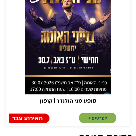
מופע מני הולנדר | קופון
האירוע עבר
לפרטים >​