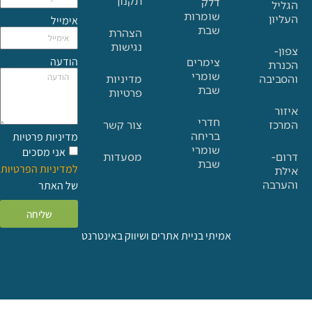
תקנון
דלק
שומרות
אימייל
שבת
הצהרת
נגישות
הודעה
צימרים
שומרי
בה
מדיניות
שבת
פרטיות
חדרי
צור קשר
בריחה
מדיניות פרטיות
שומרי
אני מסכים
מסעדות
שבת
למדיניות הפרטיות
ה
של האתר
שליחה
אמיתי בניית אתרים ושיווק באינטרנט