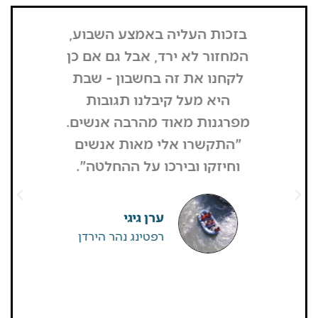
בזכות העליה באמצע השבוע,
"הדבר הרא
המחזור לא ירד, אבל גם אם כן
שנכנסתי
לקחנו את זה בחשבון - שבת
בשבת, כל
היא מעל קיבלנו תגובות
מפסיק כסף
מפרגנות מאוד מהרבה אנשים.
זה קרה
"התקשרו אלי מאות אנשים
שהפארק ה
וחיזקו ובירכו על ההחלטה".
מבקרים היי
גדולים של
שאין
ערן גיגי
רפטינג נהר הירדן