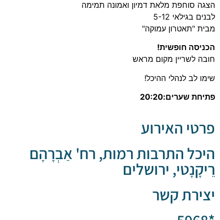
וחפת מלאת דמיון ואמונה תמימה
לאי 5-12
אטרון עמוקה"
 חופשית!
שריין מקום מראש
 לנהלי ההיכל!
רים:20:20
 האירוע
 התרבות רמות, רח' אַבְרָהָם
נָטי, ירושלים
ת קשר