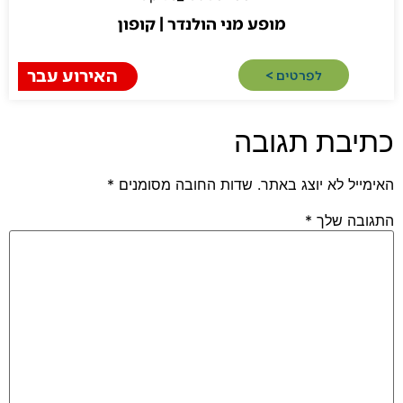
מופע מני הולנדר | קופון
האירוע עבר
לפרטים >​
בת תגובה
 לא יוצג באתר.
שדות החובה מסומנים
*
 שלך
*