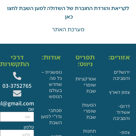
את והורדת החוברת של השדולה למען השבת לחצו
כאן
מערכת האתר
ים:
תפריט
אודות:
דרכי
ניווט:
התקשרות:
ם
נופשניוז –
בה
כל מה
אטרקציות
שחדש
שומרי
03-3752765
בעולם
שבת
הארץ
הנופש
Glat.tiul@gmail.com
הסעות
שם
מכתבי
שומרי
גדו"י למען
שבת
בה
השבת
טלפון
תחנות