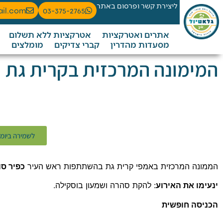
ליצירת קשר ופרסום באתר
ail.com
03-375-2765
אתרים ואטרקציות
אטרקציות ללא תשלום
מסעדות מהדרין
קברי צדיקים
מומלצים
המימונה המרכזית בקרית גת
לשמירה ביומ
הממונה המרכזית באמפי קרית גת בהשתתפות ראש העיר
כפיר סו
ינעימו את האירוע
: להקת סהרה ושמעון בוסקילה.
הכניסה חופשית