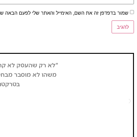
שמור בדפדפן זה את השם, האימייל והאתר שלי לפעם הבאה שא
וויח אפילו יותר. זה
בזכות העליה באמצע 
ו שאת מה שהוא רואה
בחשבון - שבת היא
רסיטה".
"התקשרו אל