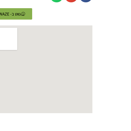
נווט ב- WAZE