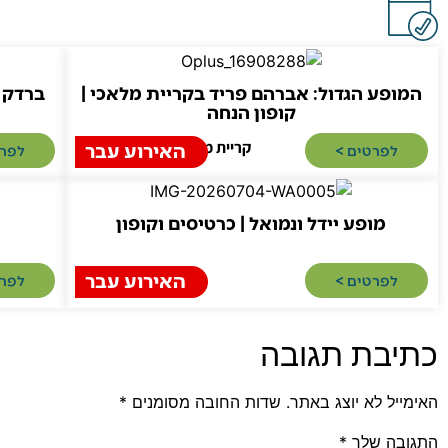
המופע הגדול: אברהם פריד בקריית מלאכי |
ברדק ל
קופון הנחה
קריית מלאכי
האירוע עבר
לפרטים >​
לפרט
מופע יידל ונמואל | כרטיסים וקופון
האירוע עבר
לפרטים >​
לפרט
כתיבת תגובה
האימייל לא יוצג באתר.
שדות החובה מסומנים
*
התגובה שלך
*