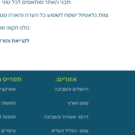
תכני האתר מותאמים לכל גווני
צוות גלאטיול ישמח לשמוע כל הערה והארה מגו
כולנו תקווה ש
לקריאת והורד
אזורים:
תפריט ני
ירושלים והסביבה
אטרקציו
צפון הארץ
הסעות ש
דרום- אשדוד והסביבה
תחנות ד
צפון- הגליל העליון
צימרים 