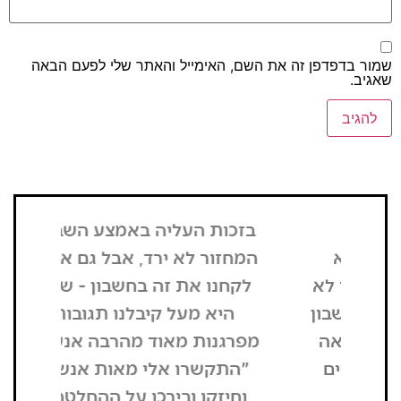
דפדפן זה את השם, האימייל והאתר שלי לפעם הבאה
בזכות העליה באמצע השבוע,
"הדבר הרא
המחזור לא ירד, אבל גם אם כן
שנכנסתי
לקחנו את זה בחשבון - שבת
בשבת, כל
היא מעל קיבלנו תגובות
מפסיק כסף
מפרגנות מאוד מהרבה אנשים.
זה קרה
"התקשרו אלי מאות אנשים
שהפארק ה
וחיזקו ובירכו על ההחלטה".
מבקרים היי