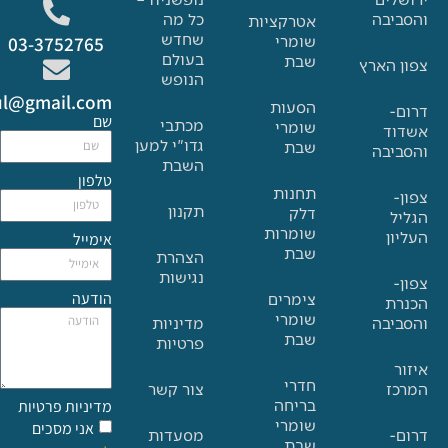
בה
כל מה
אטרקציות
שחדש
שומרי
03-3752765
בעולם
שבת
הארץ
הנופש
Glat.tiul@gmail.com
הסעות
שם
מכתבי
שומרי
גדו"י למען
שבת
בה
השבת
טלפון
תחנות
תקנון
דלק
שומרות
אימייל
שבת
הצהרת
נגישות
הודעה
צימרים
שומרי
בה
מדיניות
שבת
פרטיות
חדרי
צור קשר
בריחה
מדיניות פרטיות
שומרי
אני מסכים
מסעדות
שבת