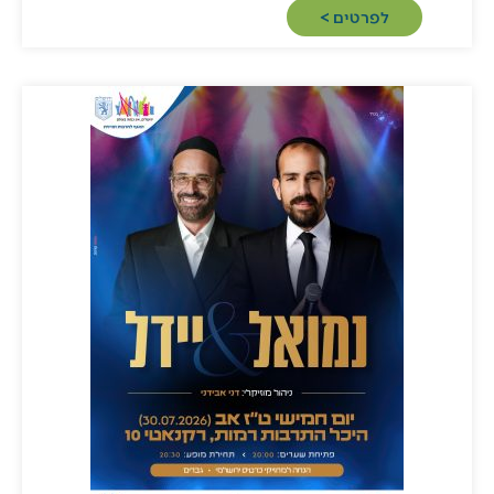
לפרטים >​