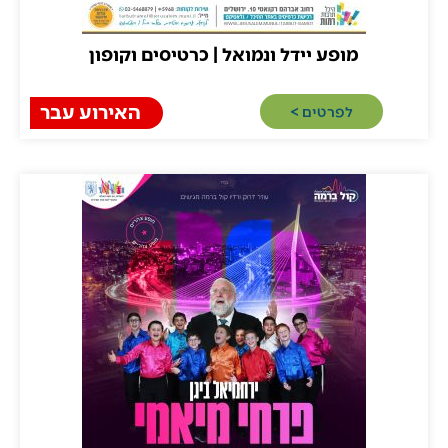
מופע יידל ונמואל | כרטיסים וקופון
האירוע עבר
לפרטים >​