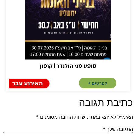
מופע מני הולנדר | קופון
האירוע עבר
לפרטים >​
בת תגובה
 לא יוצג באתר.
שדות החובה מסומנים
*
 שלך
*