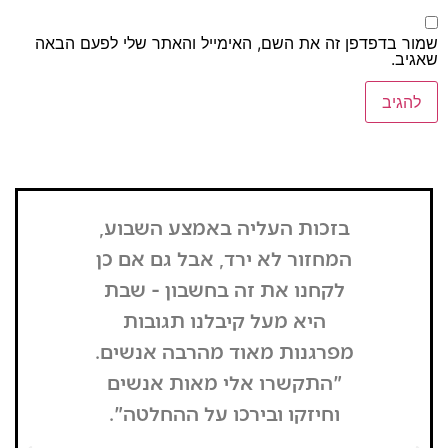
דפדפן זה את השם, האימייל והאתר שלי לפעם הבאה
בזכות העליה באמצע השבוע,
"הדבר הרא
המחזור לא ירד, אבל גם אם כן
שנכנסתי
לקחנו את זה בחשבון - שבת
בשבת, כל
היא מעל קיבלנו תגובות
מפסיק כסף
מפרגנות מאוד מהרבה אנשים.
זה קרה
"התקשרו אלי מאות אנשים
שהפארק ה
וחיזקו ובירכו על ההחלטה".
מבקרים היי
גדולים של