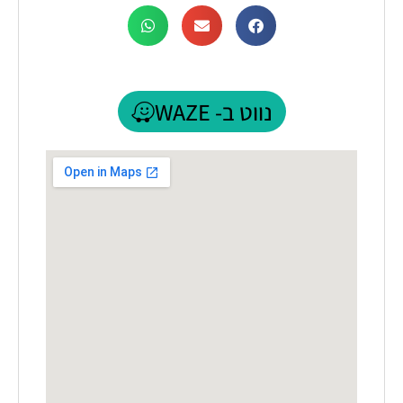
נווט ב- WAZE