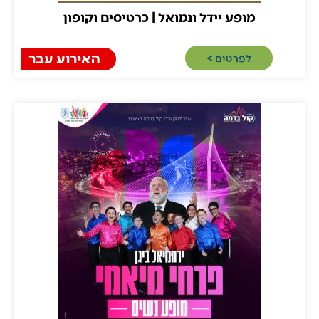
מופע יידל ונמואל | כרטיסים וקופון
האירוע עבר
לפרטים >​