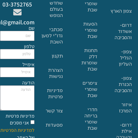
שחדש
שומרי
03-3752765
בעולם
שבת
הארץ
הנופש
Glat.tiul@gmail.com
הסעות
שם
מכתבי
שומרי
גדו"י למען
שבת
בה
השבת
טלפון
תחנות
תקנון
דלק
שומרות
אימייל
שבת
הצהרת
נגישות
הודעה
צימרים
שומרי
בה
מדיניות
שבת
פרטיות
חדרי
צור קשר
בריחה
מדיניות פרטיות
שומרי
אני מסכים
מסעדות
שבת
למדיניות הפרטיות
ה
של האתר