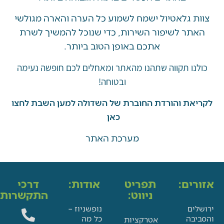
 גלאטיול ישמח לשמוע כל הערה והארה מגולשי
ר לשיפור השירות, כדי שנוכל להמשיך לשרת
אתכם באופן הטוב ביותר.
ו תקווה שתהנו מהאתר ומאחלים לכם חופשה נעימה
ובטוחה!
את והורדת החוברת של השדולה למען השבת לחצו
כאן
מערכת האתר
ים:
תפריט
אודות:
דרכי
ניווט:
התקשרות:
ם
נופשניוז –
בה
כל מה
אטרקציות